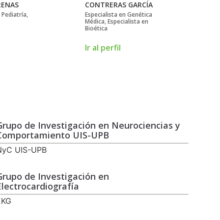
RENAS
CONTRERAS GARCÍA
GA
 Pediatría,
Especialista en Genética
Esp
Médica, Especialista en
Bioética
Ir 
Ir al perfil
Grupo de Investigación en Neurociencias y
Comportamiento UIS-UPB
NyC UIS-UPB
Grupo de Investigación en
Electrocardiografía
EKG