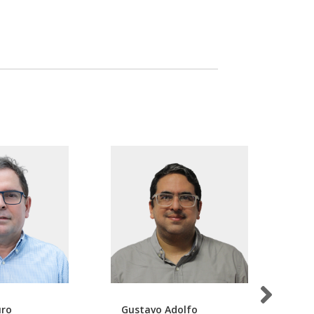
uro
Gustavo Adolfo
Jo