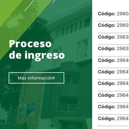
.
Código:
29
Código:
29
Código:
29
Proceso
Código:
29
de ingreso
Código:
29
Código:
29
Más información
Código:
29
Código:
29
Código:
29
Código:
29