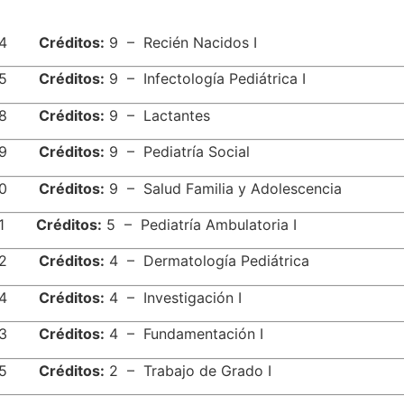
604
Créditos:
9 – Recién Nacidos I
605
Créditos:
9 – Infectología Pediátrica I
638
Créditos:
9 – Lactantes
639
Créditos:
9 – Pediatría Social
640
Créditos:
9 – Salud Familia y Adolescencia
641
Créditos:
5 – Pediatría Ambulatoria I
642
Créditos:
4 – Dermatología Pediátrica
644
Créditos:
4 – Investigación I
643
Créditos:
4 – Fundamentación I
645
Créditos:
2 – Trabajo de Grado I