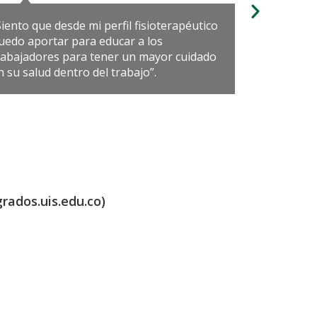
Siento que desde mi perfil fisioterapéutico
“A travé
uedo aportar para educar a los
adquiri
rabajadores para tener un mayor cuidado
para ha
n su salud dentro del trabajo”.
pueda a
rados.uis.edu.co)