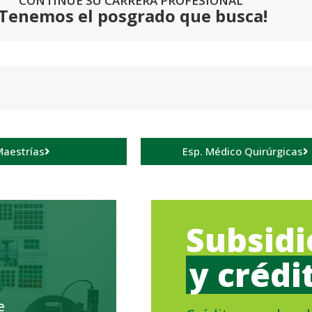
CONTINÚE SU CARRERA PROFESIONAL
¡Tenemos el posgrado que busca!
aestrías
Esp. Médico Quirúrgicas
Subsidi
y crédi
e