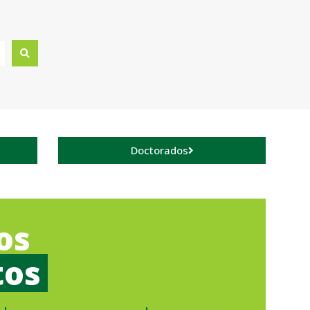
Doctorados
os
tos