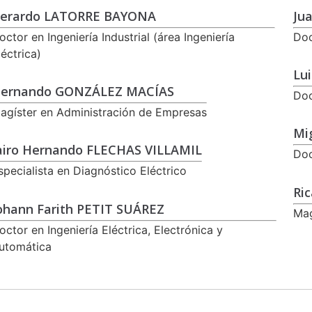
erardo LATORRE BAYONA
Ju
octor en Ingeniería Industrial (área Ingeniería
Doc
léctrica)
Lu
ernando GONZÁLEZ MACÍAS
Doc
agíster en Administración de Empresas
Mi
airo Hernando FLECHAS VILLAMIL
Doc
specialista en Diagnóstico Eléctrico
Ri
ohann Farith PETIT SUÁREZ
Mag
octor en Ingeniería Eléctrica, Electrónica y
utomática