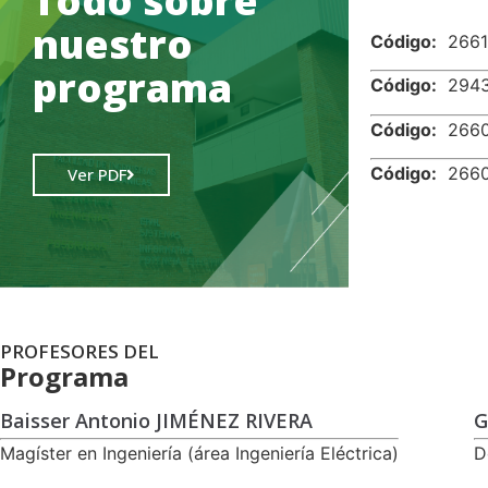
Todo sobre
nuestro
Código:
266
programa
Código:
294
Código:
266
Código:
266
Ver PDF
PROFESORES DEL
Programa
Baisser Antonio JIMÉNEZ RIVERA
G
Magíster en Ingeniería (área Ingeniería Eléctrica)
D