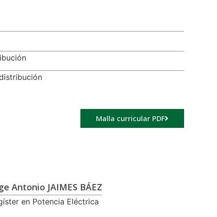
ribución
distribución
Malla curricular PDF
rge Antonio JAIMES BÁEZ
íster en Potencia Eléctrica