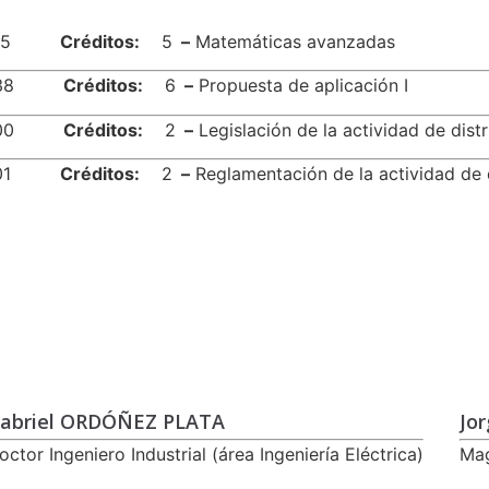
15
Créditos:
5
–
Matemáticas avanzadas
38
Créditos:
6
–
Propuesta de aplicación I
00
Créditos:
2
–
Legislación de la actividad de dist
01
Créditos:
2
–
Reglamentación de la actividad de 
abriel ORDÓÑEZ PLATA
Jo
octor Ingeniero Industrial (área Ingeniería Eléctrica)
Mag