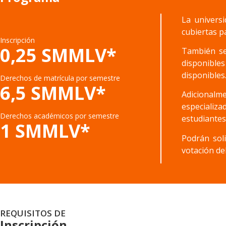
La univers
cubiertas p
Inscripción
0,25 SMMLV*
También se
disponibles
disponibles
Derechos de matrícula por semestre
6,5 SMMLV*
Adicionalme
especializ
Derechos académicos por semestre
estudiantes
1 SMMLV*
Podrán soli
votación de
REQUISITOS DE
Inscripción