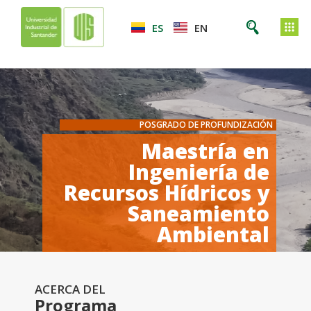
ES
EN
POSGRADO DE PROFUNDIZACIÓN
Maestría en
Ingeniería de
Recursos Hídricos y
Saneamiento
Ambiental
ACERCA DEL
Programa