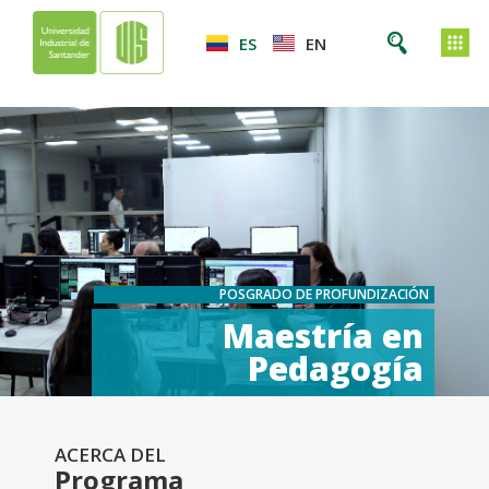
ES
EN
POSGRADO DE PROFUNDIZACIÓN
Maestría en
Pedagogía
ACERCA DEL
Programa