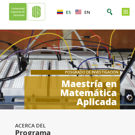
ES
EN
POSGRADO DE INVESTIGACIÓN
Maestría en
Matemática
Aplicada
ACERCA DEL
Programa