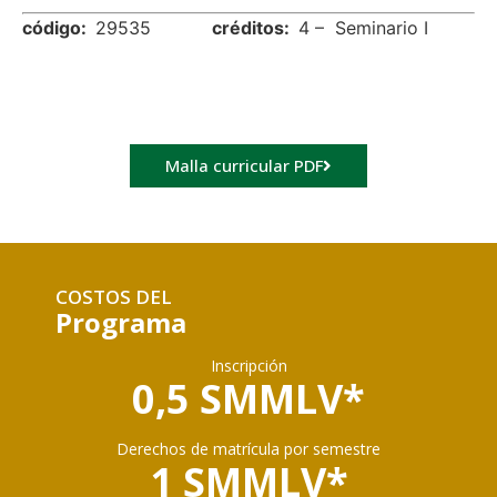
código:
29535
créditos:
4 – Seminario I
Malla curricular PDF
COSTOS DEL
Programa
Inscripción
0,5 SMMLV*
Derechos de matrícula por semestre
1 SMMLV*