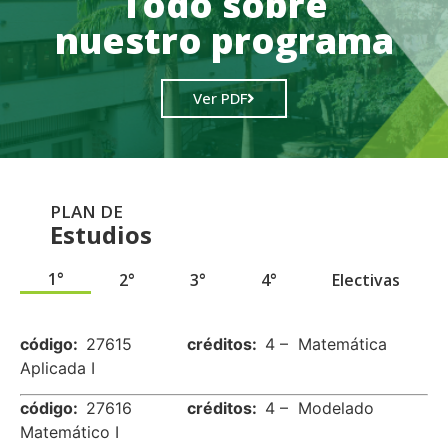
Todo sobre
nuestro programa
Ver PDF
PLAN DE
Estudios
1°
2°
3°
4°
Electivas
.
código:
27615
créditos:
4 – Matemática
Aplicada I
código:
27616
créditos:
4 – Modelado
Matemático I