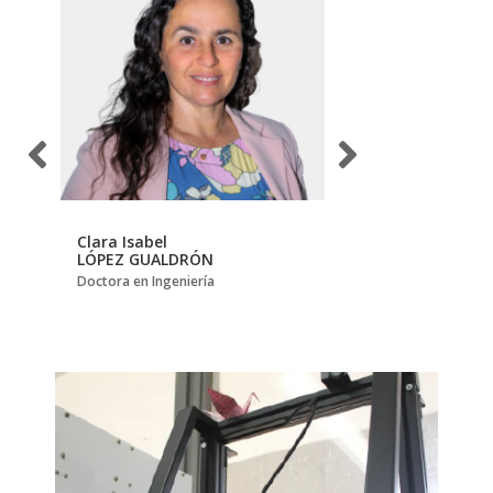
Clara Isabel
Francisco Mario
LÓPEZ GUALDRÓN
ESPINEL CORREAL
mía)
Doctora en Ingeniería
Magíster en Semiótica