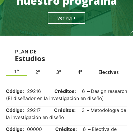
nuestro programa
Ver PDF
PLAN DE
Estudios
1°
2°
3°
4°
Electivas
.
Código:
29216
Créditos:
6
–
Design research
(El diseñador en la investigación en diseño)
Código:
29217
Créditos:
3
–
Metodología de
la investigación en diseño
Código:
00000
Créditos:
6
–
Electiva de