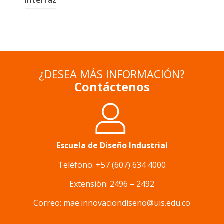
¿DESEA MÁS INFORMACIÓN?
Contáctenos
Escuela de Diseño Industrial
Teléfono: +57 (607) 634 4000
Extensión: 2496 – 2492
Correo:
mae.innovaciondiseno@uis.edu.co