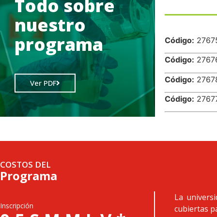
Todo sobre
nuestro
.
programa
Código:
27
Código:
27
Código:
27
Ver PDF
Código:
27
COSTOS DEL
Programa
La univers
Inscripción
cubiertas p