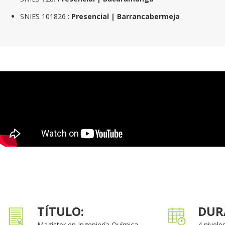
SNIES 101826 :
Presencial |
Barrancabermeja
TÍTULO:
DUR
Magíster en Ingeniería Química
4 nivele