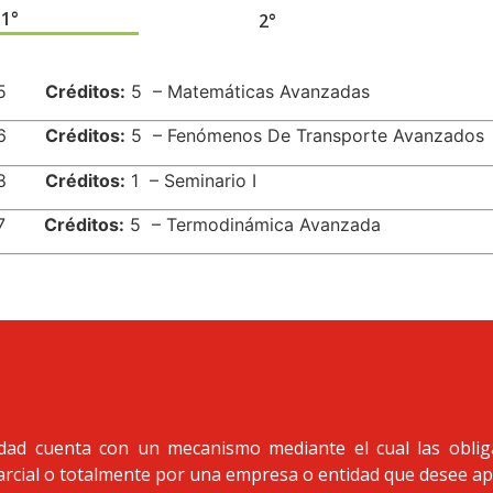
1°
2°
675
Créditos:
5 – Matemáticas Avanzadas
676
Créditos:
5 – Fenómenos De Transporte Avanzados
678
Créditos:
1 – Seminario I
677
Créditos:
5 – Termodinámica Avanzada
idad cuenta con un mecanismo mediante el cual las oblig
arcial o totalmente por una empresa o entidad que desee ap