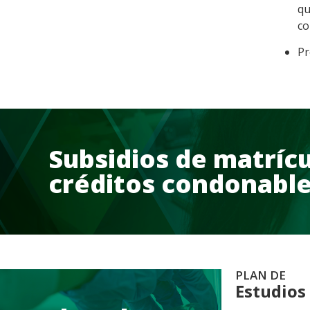
qu
co
Pr
Subsidios de matrícu
créditos condonabl
PLAN DE
Estudios