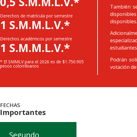
0,5 S.M.M.L.V.*
También se
disponibles
Derechos de matrícula por semestre
1 S.M.M.L.V.*
disponibles
Adicionalme
Derechos académicos por semestre
especializ
1 S.M.M.L.V.*
estudiantes
Podrán soli
* El SMMLV para el 2026 es de $1.750.905
pesos colombianos
votación de
FECHAS
Importantes
Segundo