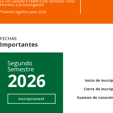
La UIS subsidia 9 SMMLV por semestre como
incentivo a la investigación.
*Valores vigentes para 2026
FECHAS
Importantes
Segundo
Semestre
2026
Inicio de inscri
Cierre de inscri
Examen de conocim
Inscripciones