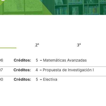
2°
3°
06
Créditos:
5
–
Matemáticas Avanzadas
07
Créditos:
4
–
Propuesta de Investigación I
00
Créditos:
5
–
Electiva