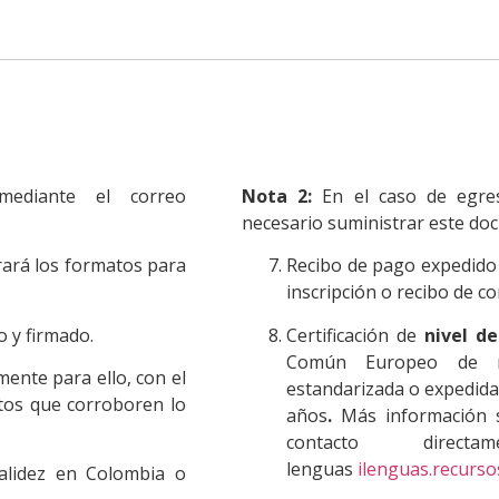
mediante el correo
Nota 2:
En el caso de egre
necesario suministrar este do
ará los formatos para
Recibo de pago expedido p
inscripción o recibo de c
o y firmado.
Certificación de
nivel d
Común Europeo de re
mente para ello, con el
estandarizada o expedida 
ntos que corroboren lo
años
.
Más información s
contacto dire
lenguas
ilenguas.recurso
alidez en Colombia o