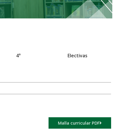
4°
Electivas
Malla curricular PDF