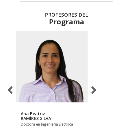
PROFESORES DEL
Programa
Ana Beatriz
Carlos Augusto
RAMÍREZ SILVA
FAJARDO ARIZA
ca
Doctora en Ingeniería Eléctrica
Doctor en Ingeniería (
Ingeniería Electrónica)