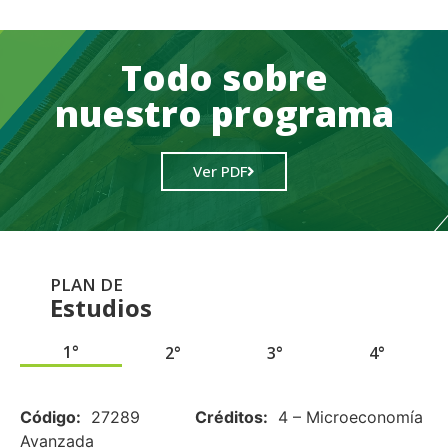
Todo sobre
nuestro programa
Ver PDF
PLAN DE
Estudios
1°
2°
3°
4°
.
Código:
27289
Créditos:
4 – Microeconomía
Avanzada