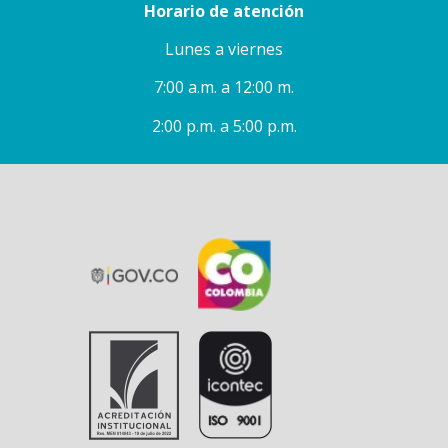
Horario de atención
Lunes a viernes
7:00 a.m. a 12:00 m.
2:00 p.m. a 5:00 p.m.