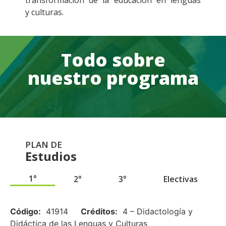
transformación de la educación en lenguas
y culturas.
Todo sobre
nuestro programa
PLAN DE
Estudios
1°
2°
3°
Electivas
.
Código:
41914
Créditos:
4 – Didactología y
Didáctica de las Lenguas y Culturas