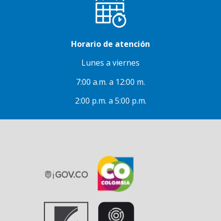
Horario de atención
Lunes a viernes
7:00 a.m. a 12:00 m.
2:00 p.m. a 5:00 p.m.