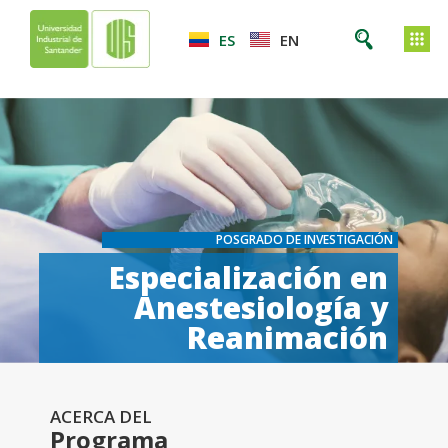
ES
EN
POSGRADO DE INVESTIGACIÓN
Especialización en
Anestesiología y
Reanimación
ACERCA DEL
Programa