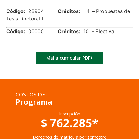
Código:
28904
Créditos:
4
–
Propuestas de
Tesis Doctoral I
Código:
00000
Créditos:
10
–
Electiva
Malla curricular PDF
COSTOS DEL
Programa
Inscripción
$ 762.285*
Derechos de matrícula por semestre