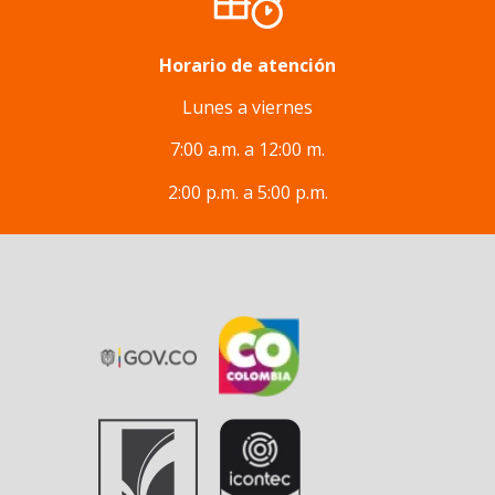
Horario de atención
Lunes a viernes
7:00 a.m. a 12:00 m.
2:00 p.m. a 5:00 p.m.