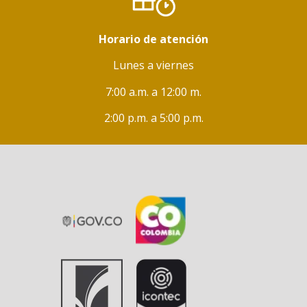
Horario de atención
Lunes a viernes
7:00 a.m. a 12:00 m.
2:00 p.m. a 5:00 p.m.