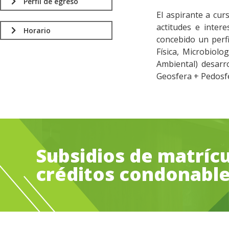
Perfil de egreso
El aspirante a cur
actitudes e intere
Horario
concebido un perfi
Física, Microbiolo
Ambiental) desarro
Geosfera + Pedosfe
Subsidios de matrícu
créditos condonabl