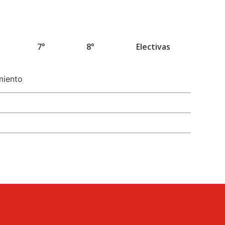
7°
8°
Electivas
miento