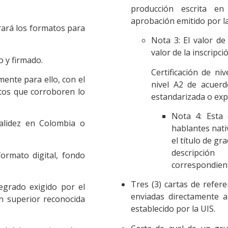
producción escrita en
aprobación emitido por la
ará los formatos para
Nota 3: El valor de 
valor de la inscripc
o y firmado.
Certificación de ni
mente para ello, con el
nivel A2 de acuer
ntos que corroboren lo
estandarizada o expe
Nota 4: Esta 
alidez en Colombia o
hablantes nati
el título de gr
descripció
ormato digital, fondo
correspondien
Tres (3) cartas de refere
egrado exigido por el
enviadas directamente a
n superior reconocida
establecido por la UIS.