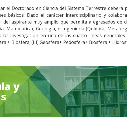
sar el Doctorado en Ciencia del Sistema Terrestre deberá p
ses básicos. Dado el carácter interdisciplinario y colabor
l del aspirante muy amplio que permita a egresados de div
gía, Matemática), Geología, e Ingeniería (Química, Metalurgi
llar investigación en una de las cuatro líneas generales d
ra + Biosfera; (III) Geosfera+ Pedosfera+ Biosfera + Hidro
la y
es