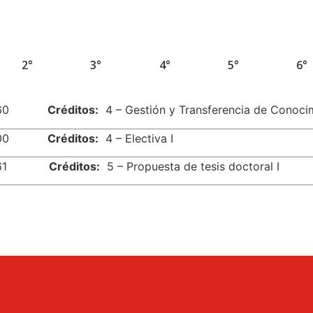
2°
3°
4°
5°
6°
960
Créditos:
4 – Gestión y Transferencia de Conoci
000
Créditos:
4 – Electiva I
961
Créditos:
5 – Propuesta de tesis doctoral I