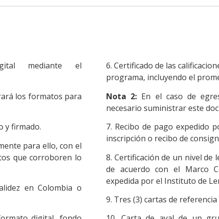
ital mediante el
6. Certificado de las calificaci
programa, incluyendo el prom
ará los formatos para
Nota 2:
En el caso de egre
necesario suministrar este do
o y firmado.
7. Recibo de pago expedido por
inscripción o recibo de consign
mente para ello, con el
ntos que corroboren lo
8. Certificación de un nivel de
de acuerdo con el Marco C
expedida por el Instituto de L
alidez en Colombia o
9. Tres (3) cartas de referenci
ormato digital, fondo
10. Carta de aval de un gru