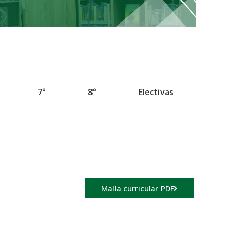
7°
8°
Electivas
Malla curricular PDF