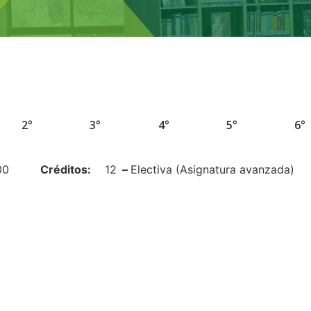
2°
3°
4°
5°
6°
00
Créditos:
12
–
Electiva (Asignatura avanzada)