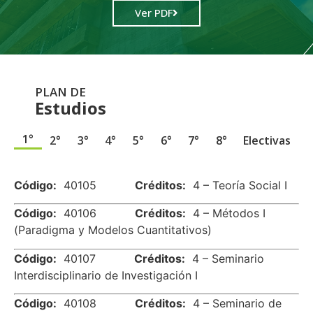
Ver PDF
PLAN DE
Estudios
1°
2°
3°
4°
5°
6°
7°
8°
Electivas
.
Código:
40105
Créditos:
4 – Teoría Social I
Código:
40106
Créditos:
4 – Métodos I
(Paradigma y Modelos Cuantitativos)
Código:
40107
Créditos:
4 – Seminario
Interdisciplinario de Investigación I
Código:
40108
Créditos:
4 – Seminario de